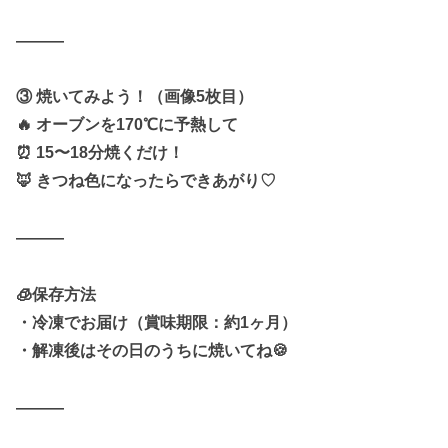
———
③ 焼いてみよう！（画像5枚目）
🔥 オーブンを170℃に予熱して
⏰ 15〜18分焼くだけ！
🦊 きつね色になったらできあがり♡
———
🧊保存方法
・冷凍でお届け（賞味期限：約1ヶ月）
・解凍後はその日のうちに焼いてね🍪
———