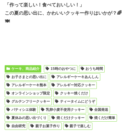
「作って楽しい！食べておいしい！」
この夏の思い出に、かわいいクッキー作りはいかが？🌈
🍽️
ケーキ、商品紹介
15時のおやつに
おうち時間
お子さまとの思い出に
アレルギーケーキあんしん
アレルギーケーキ熊本
アレルギー対応クッキー
オンラインショップ限定
クッキー焼くだけ
グルテンフリークッキー
ティータイムにどうぞ
パティシエ体験
乳卵小麦不使用クッキー
全国発送
夏休みの思い出づくり
焼くだけクッキー
焼くだけ簡単
自由研究
親子お菓子作り
親子で楽しむ