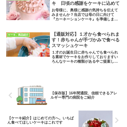
ドされています。詳しく...
キ 日頃の感謝をケーキに込めて
お母様に、奥様に感謝の気持ちを伝えて
みませんか？当店では母の日に向けて
『カーネーションケーキ』を準備しまし
た！カーネーションの花びらのようなか
わいらしいデコレーションで作りました
😊アレルギーがあってもなくても家族み
【通販対応】１才から食べられま
ケーキ、商品紹介
んなで食べられます。こんな...
す！赤ちゃんが手づかみで食べる
スマッシュケーキ
１才のお誕生日に赤ちゃんでも食べられ
る素材でケーキをお作りしておりますい
ろんなケーキの種類がある中ご提案しま
す＼店主おすすめ２選／いちごみるくケ
ーキ アレルゲン：大豆、ゼラチンお子
さま人気NO,1小さなお子様から熱い支持
を受けております甘さ...
【保存版】16年間通院、信頼できるアレ
ルギー専門の病院をご紹介
【ケーキ紹介】はじめての方へ。いちば
ん食べてほしいケーキはこれです