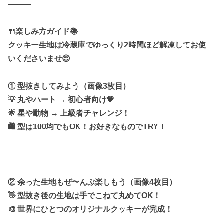
———
🍴楽しみ方ガイド📚
クッキー生地は冷蔵庫でゆっくり2時間ほど解凍してお使
いくださいませ😌
① 型抜きしてみよう（画像3枚目）
💡 丸やハート → 初心者向け💗
🌟 星や動物 → 上級者チャレンジ！
🛍️ 型は100均でもOK！お好きなものでTRY！
———
② 余った生地もぜ〜んぶ楽しもう（画像4枚目）
👋 型抜き後の生地は手でこねて丸めてOK！
🎨 世界にひとつのオリジナルクッキーが完成！