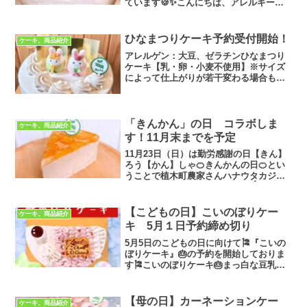
ています🍪✨こんにちは、アレルギーケ
ーキあんしんオーナーパティシエのひぐ
ちひびきです😆今回は私のお気に入り食
材のひとつ【ココナッツオイル】の効能
ひなまつりケーキ予約受付開始！
ケーキ、商品紹介
についてアレルギー対応ケ...
アレルゲン：大豆、ゼラチンひなまつり
ケーキ【乳・卵・小麦不使用】※サイズ
によって仕上がりが若干変わる場合もご
ざいますアレルギーがあっても食べられ
る、王道の“白×いちご”ケーキ。まっ白な
生クリームと、甘酸っぱいいちご。ショ
ートケーキは、アレル...
「きんかん」の日 コラボしま
ケーキ、商品紹介
す！11月末までを予定
11月23日（日）は勤労感謝の日【きん】
ろう【かん】しゃ🍊きんかんの日🍊とい
うことで植木町農家さんハナウタカジツ
さんとコラボさせて頂きます😆☝️※詳し
くはクリックありがたいご縁です🙏「金
柑レアチーズケーキ」アレルゲン:大豆、
【こどもの日】こいのぼりケー
ケーキ、商品紹介
ゼラチンコンポー...
キ 5月１日予約締め切り
5月5日のこどもの日に向けて🎏『こいの
ぼりケーキ』🎂の予約を開始しておりま
す🎏こいのぼりケーキ🎂まっ白な豆乳で
作った生クリームと、鱗にはラズベリー
クリーム、中は米粉で作ったふんわりの
スポンジに甘くておいしいいちごがサン
【母の日】カーネーションケー
ケーキ、商品紹介