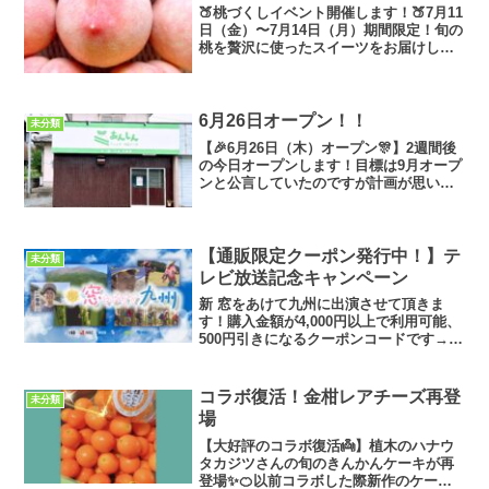
🍑桃づくしイベント開催します！🍑7月11
日（金）〜7月14日（月）期間限定！旬の
桃を贅沢に使ったスイーツをお届けしま
す🍰植木のフルーツ農家【ハナウタカジ
ツ】さんの、完熟で甘〜い桃をたっぷり
使用した「桃づくし」スイーツを販売中
です！実は、前職...
6月26日オープン！！
未分類
【🎉6月26日（木）オープン🎊】2週間後
の今日オープンします！目標は9月オープ
ンと公言していたのですが計画が思いの
ほかスムーズに進み、クラウドファンデ
ィングでも皆様のおかげで達成すること
ができましたので早めにオープンできま
す🤗本当にありがと...
【通販限定クーポン発行中！】テ
未分類
レビ放送記念キャンペーン
新 窓をあけて九州に出演させて頂きま
す！購入金額が4,000円以上で利用可能、
500円引きになるクーポンコードです→【
HDKF3TS9 】購入する際、こちらのコー
ドを入力してください。2025/08/30 00:00
〜 2025/09/...
コラボ復活！金柑レアチーズ再登
未分類
場
【大好評のコラボ復活👼】植木のハナウ
タカジツさんの旬のきんかんケーキが再
登場✨🍊以前コラボした際新作のケーキ