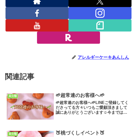
アレルギーケーキあんしん
関連記事
🌱超常連のお客様へ🌱
未分類
🌱超常連のお客様へ🌱LINEご登録してく
ださってる方々いつもご愛顧頂きまして
誠にありがとうございます☺️今までは小
規模ながら本業と並行してアレルギー対
応ケーキ作りの活動を行っておりました
🧑‍🍳✨この度事業拡大に伴いまして、ク
ラウドファンディ...
🍑桃づくしイベント🍑
未分類