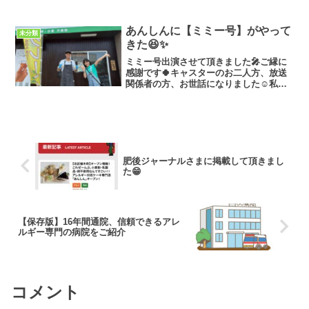
【金柑レアチーズケーキ】🍰金柑レアだ
けを目掛けていらっしゃるほどのご好評
でしたので再登場です🙌✨こちらは通販
あんしんに【ミミー号】がやって
未分類
でも売り切れが出るほど好...
きた😆✨
ミミー号出演させて頂きました🎤ご縁に
感謝です🍀キャスターのお二人方、放送
関係者の方、お世話になりました☺️私自
身ラジオ出演自体は2回目でやはり本番前
は緊張しましたが、なんとか喋れました
😌出演後すぐにメッセージ送ってくださ
った方々ありがとうご...
肥後ジャーナルさまに掲載して頂きまし
た😁
【保存版】16年間通院、信頼できるアレ
ルギー専門の病院をご紹介
コメント