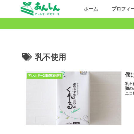
ホーム
プロフィ
乳不使用
僕
アレルギー対応製菓材料
乳不
類の
ニコ