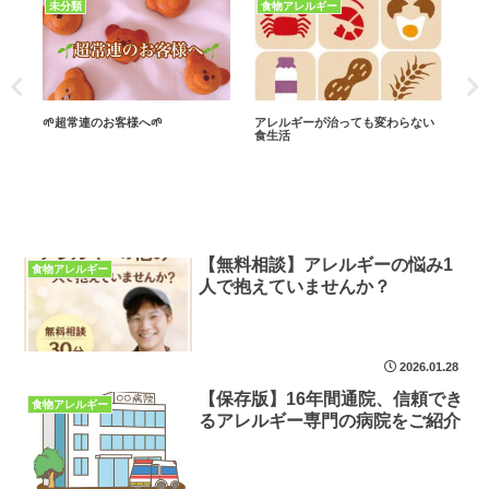
未分類
食物アレルギー
食
🌱超常連のお客様へ🌱
アレルギーが治っても変わらない
【保
食生活
る
【無料相談】アレルギーの悩み1
食物アレルギー
人で抱えていませんか？
2026.01.28
【保存版】16年間通院、信頼でき
食物アレルギー
るアレルギー専門の病院をご紹介