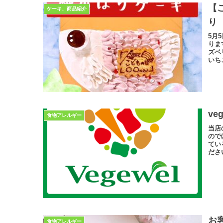
【
ケーキ、商品紹介
り
5月
りま
ズベ
いち
ve
食物アレルギー
当店
ので
てい
ださ
お
食物アレルギー