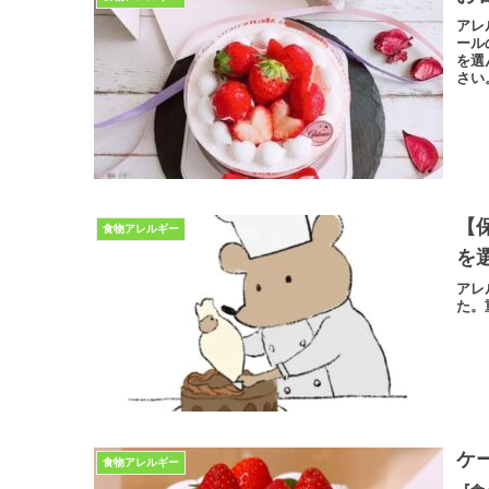
アレ
ール
を選
さい
【
食物アレルギー
を
アレ
た。
ケ
食物アレルギー