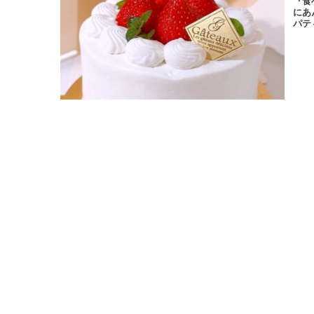
『食
にあ
パテ