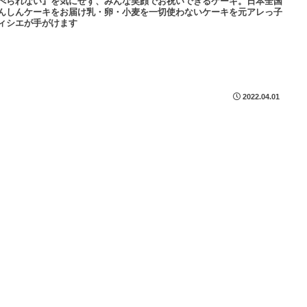
べられない』を気にせず、みんな笑顔でお祝いできるケーキ。日本全国
んしんケーキをお届け乳・卵・小麦を一切使わないケーキを元アレっ子
ィシエが手がけます
2022.04.01