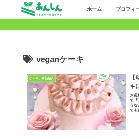
ホーム
プロフィ
veganケーキ
【
ケーキ、商品紹介
キ
お母
て『
うな
ても