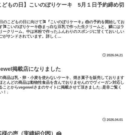
こどもの日】こいのぼりケーキ 5月１日予約締め切
5日のこどもの日に向けて🎏『こいのぼりケーキ』🎂の予約を開始してお
す🎏こいのぼりケーキ🎂まっ白な豆乳で作った生クリームと、鱗にはラ
リークリーム、中は米粉で作ったふんわりのスポンジに甘くておいしい
ごがサンドされています。詳しく...
2026.04.21
gewel掲載店になりました
の商品は乳・卵・小麦を使わないケーキ、焼き菓子を販売しております
ほとんどの商品は動物性食品を含んでおりませんのでヴィーガン対応し
ることからvegewelさまのサイトに掲載させて頂きました↓是非ご覧く
い！↓
2026.04.01
客様の声（実績紹介💌）🍰