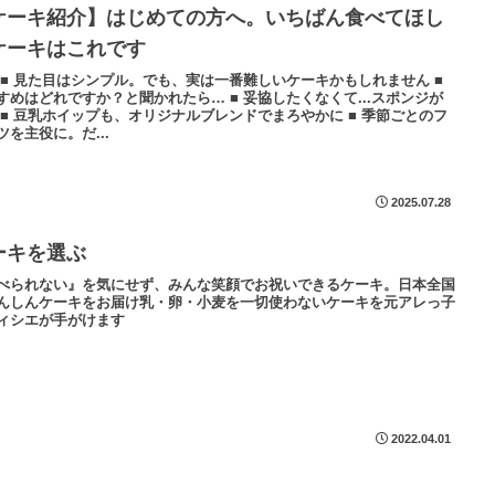
ケーキ紹介】はじめての方へ。いちばん食べてほし
ケーキはこれです
 ■ 見た目はシンプル。でも、実は一番難しいケーキかもしれません ■
すめはどれですか？と聞かれたら… ■ 妥協したくなくて...スポンジが
 ■ 豆乳ホイップも、オリジナルブレンドでまろやかに ■ 季節ごとのフ
ツを主役に。だ...
2025.07.28
ーキを選ぶ
べられない』を気にせず、みんな笑顔でお祝いできるケーキ。日本全国
んしんケーキをお届け乳・卵・小麦を一切使わないケーキを元アレっ子
ィシエが手がけます
2022.04.01