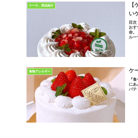
【
ケーキ、商品紹介
い
目次
おす
命。
ルー
ケ
食物アレルギー
『食
にあ
パテ