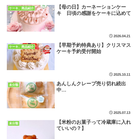
【母の日】カーネーションケー
ケーキ、商品紹介
キ 日頃の感謝をケーキに込めて
2026.04.21
【早期予約特典あり】クリスマス
ケーキ、商品紹介
ケーキ予約受付開始
2025.10.11
あんしんクレープ売り切れ続出
未分類
中…
2025.07.13
【米粉のお菓子って冷蔵庫に入れ
未分類
ていいの？】