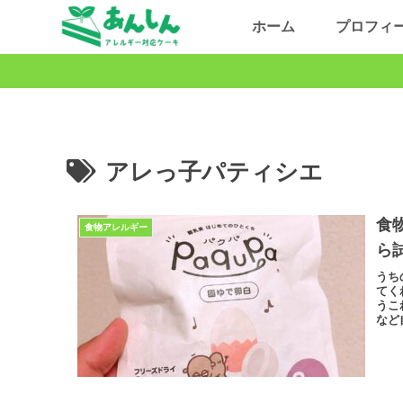
ホーム
プロフィ
アレっ子パティシエ
食
食物アレルギー
ら
うち
てく
うこ
など