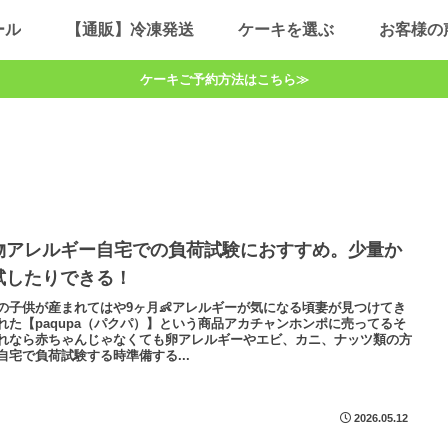
ール
【通販】冷凍発送
ケーキを選ぶ
お客様の
ケーキご予約方法はこちら≫
物アレルギー自宅での負荷試験におすすめ。少量か
試したりできる！
の子供が産まれてはや9ヶ月👶アレルギーが気になる頃妻が見つけてき
れた【paqupa（パクパ）】という商品アカチャンホンポに売ってるそ
れなら赤ちゃんじゃなくても卵アレルギーやエビ、カニ、ナッツ類の方
自宅で負荷試験する時準備する...
2026.05.12