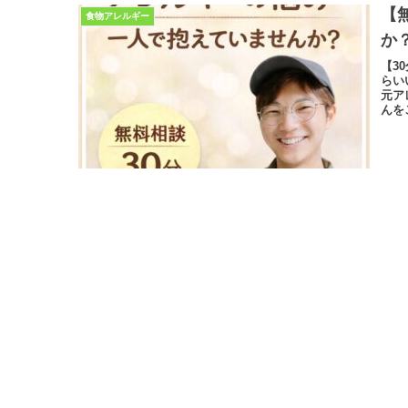
【
食物アレルギー
か
【3
らい
元ア
んを