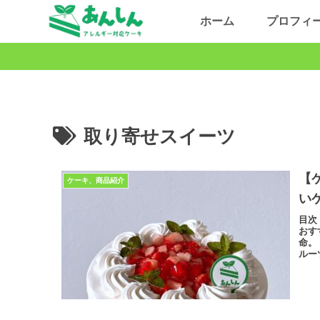
ホーム
プロフィ
取り寄せスイーツ
【
ケーキ、商品紹介
い
目次
おす
命。
ルー