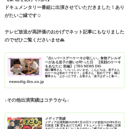
ドキュメンタリー番組に出演させていただきました！あり
がたいご縁です☺️
テレビ放送が高評価のおかげでネット記事にもなりました
のでぜひご覧くださいませ🙏
「白いバースデーケーキが欲しい」食物アレルギ
ーがある息子の願いが叶った日 【笑顔のケーキ
をあなたに 前編】 | TBS NEWS DIG
樋口響希さん「いらっしゃいませ。こんにちは。息子さん
のケーキは初めてですか？」お客さん「初めてです」樋口
響希さん「よかったです」お客さん「息子はずっと食べら
れなかったので」樋口響希さん「そうなんです…
newsdig.tbs.co.jp
↓その他出演実績はコチラから↓
メディア実績
メディア出演実績2025年7月10日ラジオ放送2025年8月31
日放送【新 窓をあけて九州】ドキュメンタリー番組に出演
させていただきました！ありがたいご縁です☺️テレビ放送