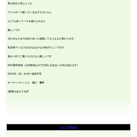
昔の自分と同じような
アレルギーで困っているお子さまたちに
1人でも多くケーキを届けられると
嬉しいです
ぜひみなさまのお知り合いに拡散してもらえると助かります。
私自身テレビに出るのはなかなか恥ずかしいですが
温かい目でご覧いただけると嬉しいです
RKK熊本放送（九州放送なので九州にお住まいの方は見れます）
8月31日（日）10:00〜放送予定
オーナーパティシエ 樋口 響希
#新窓をあけて九州
ショップをみる