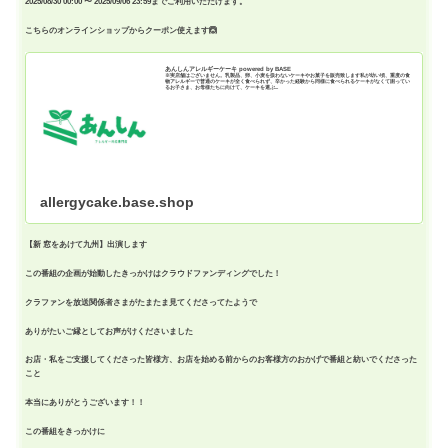
2025/08/30 00:00 〜 2025/09/06 23:59までご利用いただけます。
こちらのオンラインショップからクーポン使えます🙆
あんしんアレルギーケーキ powered by BASE
※実店舗はございません。乳製品、卵、小麦を扱わないケーキやお菓子を販売致します私が幼い頃、重度の食
物アレルギーで普通のケーキが全く食べられず、辛かった経験から同様に食べられるケーキがなくて困ってい
るお子さま、お母様たちに向けて、ケーキを選ぶ...
allergycake.base.shop
【新 窓をあけて九州】出演します
この番組の企画が始動したきっかけはクラウドファンディングでし
た！
クラファンを放送関係者さまがたまたま見てくださってたようで
ありがたいご縁としてお声がけくださいました
お店・私をご支援してくださった皆様方、
お店を始める前からのお客様方のおかげで番組と紡いでくださった
こと
本当にありがとうございます！！
この番組をきっかけに