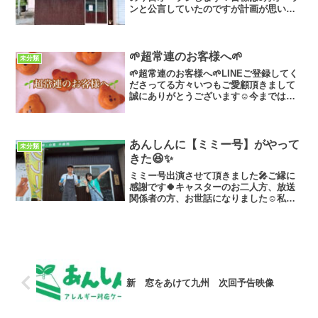
ンと公言していたのですが計画が思いの
ほかスムーズに進み、クラウドファンデ
ィングでも皆様のおかげで達成すること
ができましたので早めにオープンできま
す🤗本当にありがと...
🌱超常連のお客様へ🌱
未分類
🌱超常連のお客様へ🌱LINEご登録してく
ださってる方々いつもご愛顧頂きまして
誠にありがとうございます☺️今までは小
規模ながら本業と並行してアレルギー対
応ケーキ作りの活動を行っておりました
🧑‍🍳✨この度事業拡大に伴いまして、ク
ラウドファンディ...
あんしんに【ミミー号】がやって
未分類
きた😆✨
ミミー号出演させて頂きました🎤ご縁に
感謝です🍀キャスターのお二人方、放送
関係者の方、お世話になりました☺️私自
身ラジオ出演自体は2回目でやはり本番前
は緊張しましたが、なんとか喋れました
😌出演後すぐにメッセージ送ってくださ
った方々ありがとうご...
新 窓をあけて九州 次回予告映像