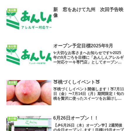
新 窓をあけて九州 次回予告映
未分類
像
オープン予定目標2025年9月
未分類
✨大切なお客さまへお知らせです✨2025
年の9月ごろを目標に「あんしんアレルギ
ー対応ケーキ専門店」としてオープンす
る予定です！🌱みなさまから応援のメッ
セージや、中には早めに開けてください
と言ってくださる方まで笑🥹温かいお言
葉を頂くたびに活力...
🍑桃づくしイベント🍑
未分類
🍑桃づくしイベント開催します！🍑7月11
日（金）〜7月14日（月）期間限定！旬の
桃を贅沢に使ったスイーツをお届けしま
す🍰植木のフルーツ農家【ハナウタカジ
ツ】さんの、完熟で甘〜い桃をたっぷり
使用した「桃づくし」スイーツを販売中
です！実は、前職...
6月26日オープン！！
未分類
【🎉6月26日（木）オープン🎊】2週間後
の今日オープンします！目標は9月オープ