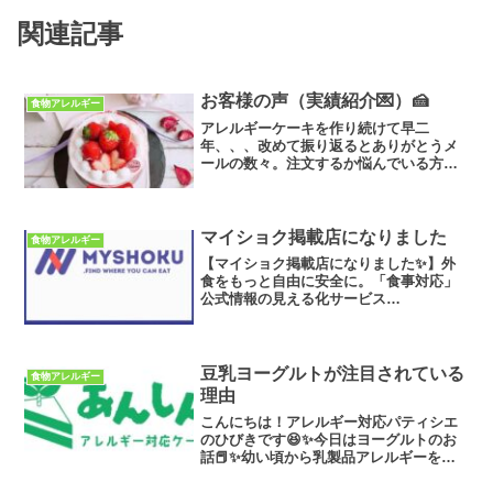
関連記事
お客様の声（実績紹介💌）🍰
食物アレルギー
アレルギーケーキを作り続けて早二
年、、、改めて振り返るとありがとうメ
ールの数々。注文するか悩んでいる方、
みんなはどんなケーキの種類サイズを選
んでいるのか一目瞭然でわかる記事で
す。ぜひ参考に最後までご覧ください。
マイショク掲載店になりました
食物アレルギー
【マイショク掲載店になりました✨】外
食をもっと自由に安全に。「食事対応」
公式情報の見える化サービス
MYSHOKU（マイショク） に掲載いただ
きました！🍰アレルギーや食事制限があ
る方にとって、「このお店は本当に食べ
られるのかな…？」「どこまで...
豆乳ヨーグルトが注目されている
食物アレルギー
理由
こんにちは！アレルギー対応パティシエ
のひびきです😆✨今日はヨーグルトのお
話📕✨幼い頃から乳製品アレルギーを持
っていたので普通のヨーグルトが食べら
れず、代わりに豆乳ヨーグルトをよく食