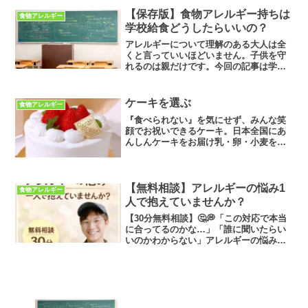
べていました。✨周りのみんなは普通の
【保存版】食物アレルギー持ちは
食物アレルギー
ヨーグルト食べれていいな...
学校給食どうしたらいいの？
アレルギーについて理解のある大人は全
くと言っていいほどいません。子供を守
れるのは親だけです。今回の記事は学校
給食編。僕が小学生の時どう乗り切って
いたかを体験談としてつづりました。タ
メになったと思ったらぜひ拡散、シェア
ケーキを選ぶ
食物アレルギー
をよろしくお願いします。
『食べられない』を気にせず、みんな笑
顔でお祝いできるケーキ。日本全国にあ
んしんケーキをお届け乳・卵・小麦を一
切使わないケーキを元アレっ子パティシ
エが手がけます
【無料相談】アレルギーの悩み1
食物アレルギー
人で抱えていませんか？
【30分無料相談】🤔💭「この対応で本当
に合ってるのかな…」「誰に聞いたらい
いのかわからない」アレルギーの悩み、
一人で抱えていませんか？🧑‍🍳元アレっ
子が、実体験をもとにお話ししますいつ
もアレルギーケーキあんしんをご愛顧頂
きありがとうございま...